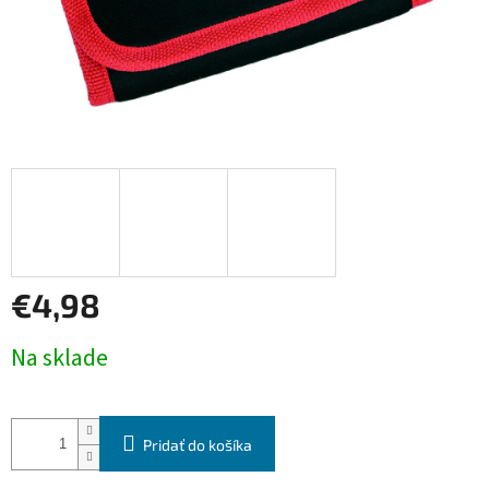
€4,98
Jednotková
Na sklade
cena:
Pridať do košíka