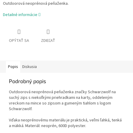
Outdoorová neoprénová peňaženka.
Detailné informácie
OPÝTAŤ SA
ZDIEĽAŤ
Popis
Diskusia
Podrobný popis
Outdoorová neoprénová peňaženka značky Schwarzwolf na
suchý zips s niekoľkými priehradkami na karty, oddeleným
vreckom na mince so zipsom a gumeným tiahlom s logom
Schwarzwolf.
Vďaka neoprénovému materiálu je praktická, veľmi ľahká, tenká
a mäkká. Materiál: neoprén, 600D polyester.