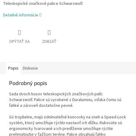
Teleskopické značkové palice Schwarzwolf.
Detailné informácie
OPÝTAŤ SA
ZDIEĽAŤ
Popis
Diskusia
Podrobný popis
Sada dvoch kusov teleskopických značkových palíc
Schwarzwolf. Palice sú vyrobené z Duraluminu, vďaka čomu sú
ľahké a zároveň dostatočne pevné.
Sú trojdielne, majú odnímateľné koncovky na sneh a Speed-Lock
systém, ktorý umožňuje rýchlo nastaviť ich dĺžku. Rukoväte sú
ergonomicky tvarované a ich predĺženie umožňuje rýchle
prehmatnutie v ťažšom teréne. Palice obsahujú ľahko