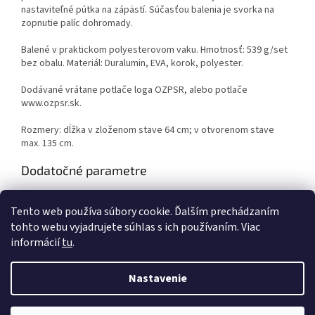
nastaviteľné pútka na zápästí. Súčasťou balenia je svorka na
zopnutie palíc dohromady.
Balené v praktickom polyesterovom vaku. Hmotnosť: 539 g/set
bez obalu. Materiál: Duralumin, EVA, korok, polyester.
Dodávané vrátane potlače loga OZPSR, alebo potlače
www.ozpsr.sk.
Rozmery: dĺžka v zloženom stave 64 cm; v otvorenom stave
max. 135 cm.
Dodatočné parametre
Kategória
:
ŠPORTOVÉ POTREBY
Tento web používa súbory cookie. Ďalším prechádzaním
Záruka
:
2 roky
tohto webu vyjadrujete súhlas s ich používaním. Viac
informácií
tu
.
Z
á
Nastavenie
Vytvoril Shoptet
p
ä