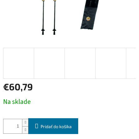
€60,79
Jednotková
Na sklade
cena:
Pridať do košíka