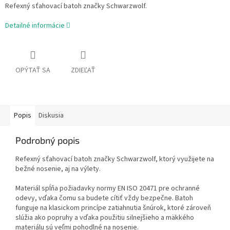
Refexný sťahovací batoh značky Schwarzwolf.
Detailné informácie
OPÝTAŤ SA
ZDIEĽAŤ
Popis
Diskusia
Podrobný popis
Refexný sťahovací batoh značky Schwarzwolf, ktorý využijete na
bežné nosenie, aj na výlety.
Materiál spĺňa požiadavky normy EN ISO 20471 pre ochranné
odevy, vďaka čomu sa budete cítiť vždy bezpečne. Batoh
funguje na klasickom princípe zatiahnutia šnúrok, ktoré zároveň
slúžia ako popruhy a vďaka použitiu silnejšieho a mäkkého
materiálu sú veľmi pohodlné na nosenie.