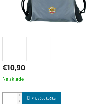
€10,90
Jednotková
Na sklade
cena:
Pridať do košíka