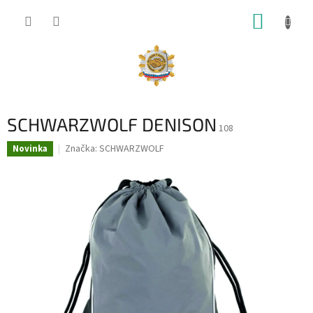
Prejsť
NÁKUP
na
obsah
KOŠÍK
SCHWARZWOLF DENISON
108
Značka:
SCHWARZWOLF
Novinka