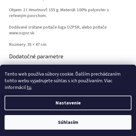
Objem: 2 l. Hmotnosť: 155 g. Materiál: 100% polyester s
refexným povrchom.
Dodávané vrátane potlače loga OZPSR, alebo potlače
www.ozpsr.sk.
Rozmery: 35 × 47 cm.
Dodatočné parametre
Kategória
:
TAŠKY, BATOHY
Tento web používa súbory cookie. Ďalším prechádzaním
Záruka
:
2 roky
tohto webu vyjadrujete súhlas s ich používaním. Viac
informácií
tu
.
Z
á
Nastavenie
Vytvoril Shoptet
p
ä
t
Súhlasím
Copyright 2026
OZPSR shop
. Všetky práva vyhradené.
i
e