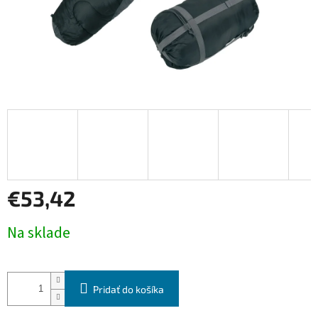
€53,42
Jednotková
Na sklade
cena:
Pridať do košíka