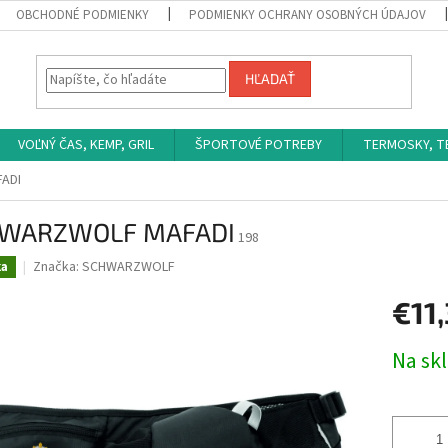
OBCHODNÉ PODMIENKY
PODMIENKY OCHRANY OSOBNÝCH ÚDAJOV
HĽADAŤ
VOĽNÝ ČAS, KEMP, GRIL
ŠPORTOVÉ POTREBY
TERMOSKY, 
ADI
WARZWOLF MAFADI
198
Značka:
SCHWARZWOLF
ka
€11
Jednotk
Na sk
cena: