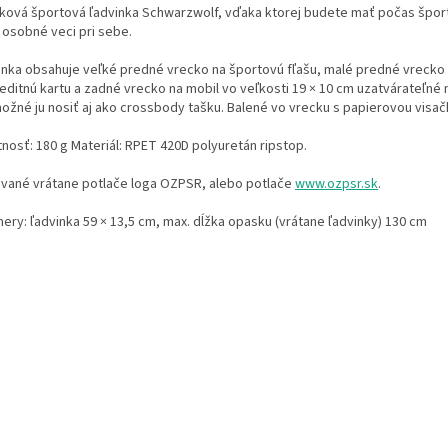
ková športová ľadvinka Schwarzwolf, vďaka ktorej budete mať počas špor
 osobné veci pri sebe.
inka obsahuje veľké predné vrecko na športovú fľašu, malé predné vrecko
reditnú kartu a zadné vrecko na mobil vo veľkosti 19 × 10 cm uzatvárateľné
ožné ju nosiť aj ako crossbody tašku. Balené vo vrecku s papierovou visač
nosť: 180 g Materiál: RPET 420D polyuretán ripstop.
vané vrátane potlače loga OZPSR, alebo potlače
www.ozpsr.sk
.
ery: ľadvinka 59 × 13,5 cm, max. dĺžka opasku (vrátane ľadvinky) 130 cm