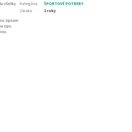
tu všetky
Kategória
:
ŠPORTOVÉ POTREBY
Záruka
:
2 roky
 so zipsom
 na zips.
kou.