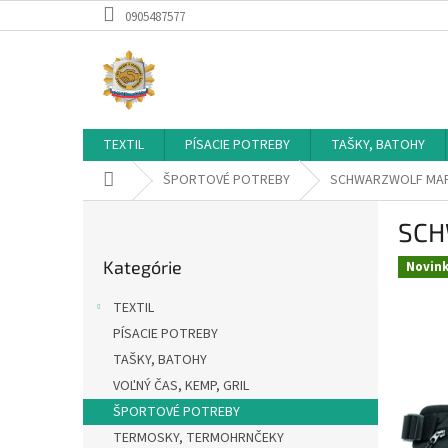
Prejsť
0905487577
na
obsah
TEXTIL
PÍSACIE POTREBY
TAŠKY, BATOHY
Domov
ŠPORTOVÉ POTREBY
SCHWARZWOLF MAF
B
SCH
o
Preskočiť
č
Kategórie
kategórie
Novin
n
ý
TEXTIL
p
PÍSACIE POTREBY
a
TAŠKY, BATOHY
n
e
VOĽNÝ ČAS, KEMP, GRIL
l
ŠPORTOVÉ POTREBY
TERMOSKY, TERMOHRNČEKY