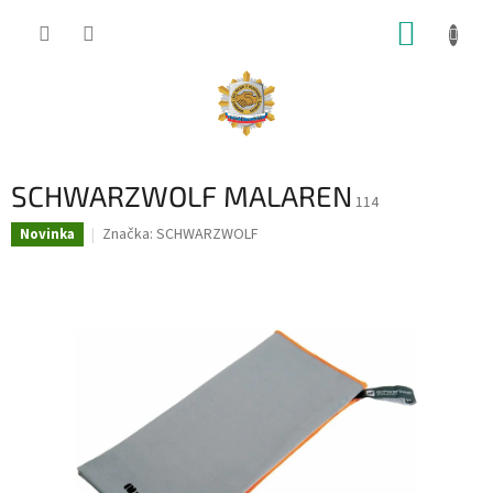
Prejsť
NÁKUP
na
obsah
KOŠÍK
SCHWARZWOLF MALAREN
114
Značka:
SCHWARZWOLF
Novinka