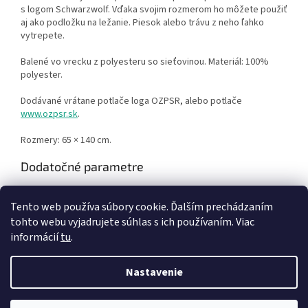
s logom Schwarzwolf. Vďaka svojim rozmerom ho môžete použiť
aj ako podložku na ležanie. Piesok alebo trávu z neho ľahko
vytrepete.
Balené vo vrecku z polyesteru so sieťovinou. Materiál: 100%
polyester.
Dodávané vrátane potlače loga OZPSR, alebo potlače
www.ozpsr.sk
.
Rozmery: 65 × 140 cm.
Dodatočné parametre
Kategória
:
ŠPORTOVÉ POTREBY
Tento web používa súbory cookie. Ďalším prechádzaním
Záruka
:
2 roky
tohto webu vyjadrujete súhlas s ich používaním. Viac
informácií
tu
.
Z
á
Nastavenie
Vytvoril Shoptet
p
ä