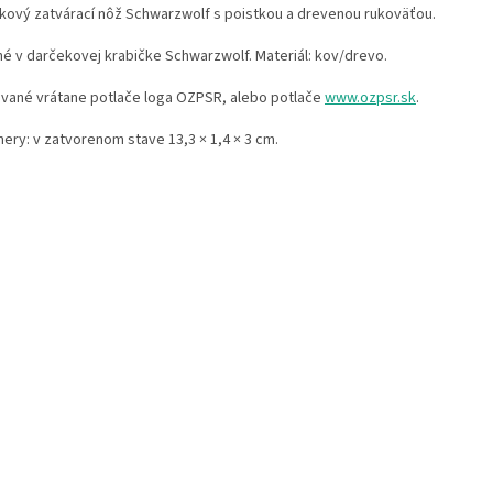
kový zatvárací nôž Schwarzwolf s poistkou a drevenou rukoväťou.
né v darčekovej krabičke Schwarzwolf. Materiál: kov/drevo.
vané vrátane potlače loga OZPSR, alebo potlače
www.ozpsr.sk
.
ery: v zatvorenom stave 13,3 × 1,4 × 3 cm.