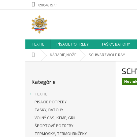
Prejsť
0905487577
na
obsah
TEXTIL
PÍSACIE POTREBY
TAŠKY, BATOHY
Domov
NÁRADIE,NOŽE
SCHWARZWOLF RAY
B
SCH
o
Preskočiť
č
Kategórie
kategórie
Novin
n
ý
TEXTIL
p
PÍSACIE POTREBY
a
TAŠKY, BATOHY
n
e
VOĽNÝ ČAS, KEMP, GRIL
l
ŠPORTOVÉ POTREBY
TERMOSKY, TERMOHRNČEKY