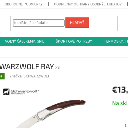
OBCHODNÉ PODMIENKY
PODMIENKY OCHRANY OSOBNÝCH ÚDAJOV
HĽADAŤ
VOĽNÝ ČAS, KEMP, GRIL
ŠPORTOVÉ POTREBY
TERMOSKY, 
WARZWOLF RAY
231
Značka:
SCHWARZWOLF
ka
€13
Jednotk
Na sk
cena: