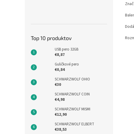
Znač
Bale
Dodá
Top 10 produktov
Rozm
USB pero 32GB
€8,87
Guličkové pero
€0,84
SCHWARZWOLF OHIO
€30
SCHWARZWOLF COIN
€4,98
SCHWARZWOLF MISMI
€12,90
SCHWARZWOLF ELBERT
€38,53